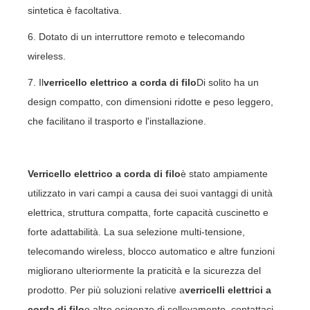
sintetica è facoltativa.
6. Dotato di un interruttore remoto e telecomando
wireless.
7. Il
verricello elettrico a corda di filo
Di solito ha un
design compatto, con dimensioni ridotte e peso leggero,
che facilitano il trasporto e l'installazione.
Verricello elettrico a corda di filo
è stato ampiamente
utilizzato in vari campi a causa dei suoi vantaggi di unità
elettrica, struttura compatta, forte capacità cuscinetto e
forte adattabilità. La sua selezione multi-tensione,
telecomando wireless, blocco automatico e altre funzioni
migliorano ulteriormente la praticità e la sicurezza del
prodotto. Per più soluzioni relative a
verricelli elettrici a
corda di filo
o altre esigenze di sollevamento, contattaci.