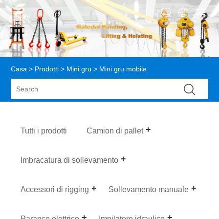
Casa
>
Prodotti
>
Mini gru
> Mini gru mobile
Tutti i prodotti
Camion di pallet
Imbracatura di sollevamento
Accessori di rigging
Sollevamento manuale
Paranco elettrico
Impilatore idraulico