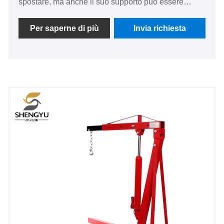
spostare, ma anche il suo supporto può essere
piegato e riposto, risparmiando così più spazio
durante lo stoccaggio. Il braccio e la base sono
Per saperne di più
Invia richiesta
entrambi realizzati in acciaio spesso, garantendo un
carico stabile e una forza di sollevamento sufficiente.
L'apparecchiatura può essere utilizzata senza
collegamento elettrico ed è adatta per un'ampia
gamma di applicazioni.