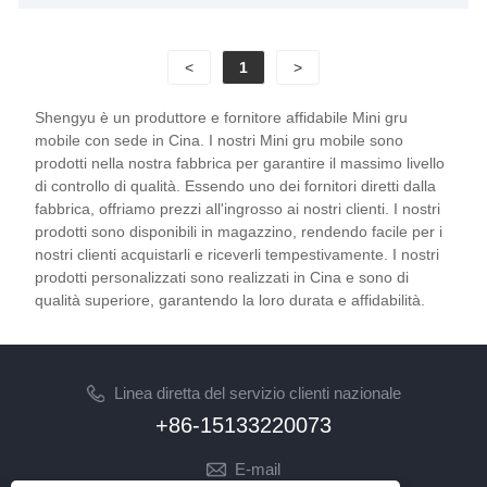
idraulica montata su camion, sfruttando la sua
profonda competenza tecnica e il rigoroso controllo
<
1
>
di qualità. Questa gru offre agli utenti una soluzione
di sollevamento professionale che integra portabilità,
Shengyu è un produttore e fornitore affidabile Mini gru
capacità di carico e sicurezza.
mobile con sede in Cina. I nostri Mini gru mobile sono
prodotti nella nostra fabbrica per garantire il massimo livello
di controllo di qualità. Essendo uno dei fornitori diretti dalla
fabbrica, offriamo prezzi all'ingrosso ai nostri clienti. I nostri
prodotti sono disponibili in magazzino, rendendo facile per i
nostri clienti acquistarli e riceverli tempestivamente. I nostri
prodotti personalizzati sono realizzati in Cina e sono di
qualità superiore, garantendo la loro durata e affidabilità.
Linea diretta del servizio clienti nazionale
+86-15133220073
E-mail