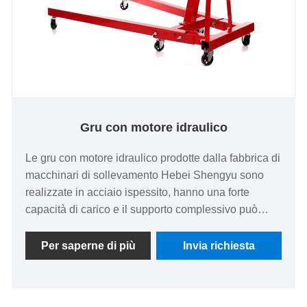
Gru con motore idraulico
Le gru con motore idraulico prodotte dalla fabbrica di
macchinari di sollevamento Hebei Shengyu sono
realizzate in acciaio ispessito, hanno una forte
capacità di carico e il supporto complessivo può
essere piegato, risparmiando spazio e rendendole
facili da riporre. Possono essere utilizzati in molti
Per saperne di più
Invia richiesta
scenari, sono adatti a piccoli spazi e vengono
utilizzati per la manutenzione di motori e
trasmissioni di automobili, sollevamento di stampi e