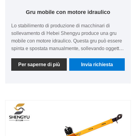
Gru mobile con motore idraulico
Lo stabilimento di produzione di macchinari di
sollevamento di Hebei Shengyu produce una gru
mobile con motore idraulico. Questa gru può essere
spinta e spostata manualmente, sollevando oggetti
pesanti del peso di centinaia o migliaia di
chilogrammi. Ha una forte capacità di carico, non
Per saperne di più
Invia richiesta
richiede alimentazione ed è semplice e portatile da
utilizzare. È adatto a vari ambienti come officine di
riparazione auto, fabbriche o magazzini, garage
domestici e carico e scarico di merci generiche.