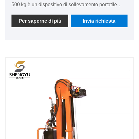
500 kg è un dispositivo di sollevamento portatile
montato su camion progettato per merci leggere,
riparazione e manutenzione auto e operazioni
Per saperne di più
Invia richiesta
all'aperto. Viene anche chiamata gru a sbalzo
montata su veicolo o mini gru per camion. Con i suoi
vantaggi di essere compatto, flessibile, facile da
installare e dotato di potenza stabile, è diventato uno
strumento di carico e scarico standard per camion,
pick-up, autocarri leggeri e veicoli tecnici,
sostituendo efficacemente la movimentazione
manuale e migliorando l'efficienza e la sicurezza del
lavoro.