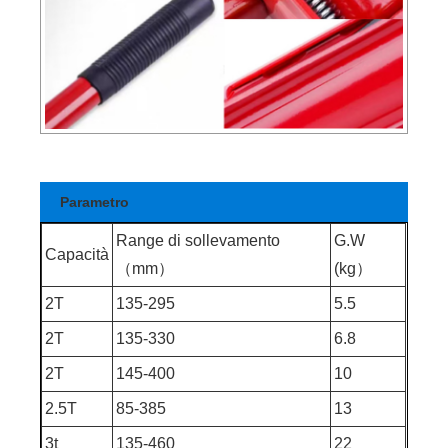
Parametro
Range di sollevamento
G.W
Capacità
（mm）
(kg）
2T
135-295
5.5
2T
135-330
6.8
2T
145-400
10
2.5T
85-385
13
3t
135-460
22