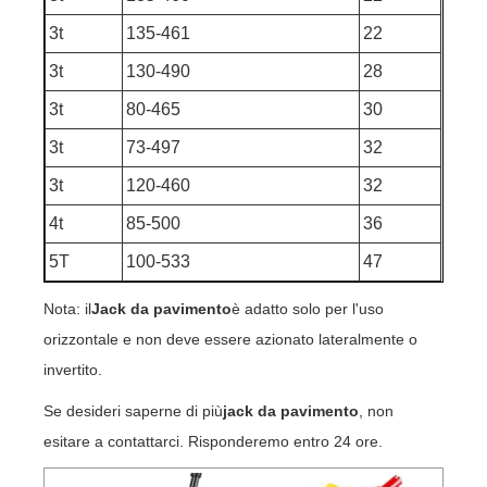
3t
135-461
22
3t
130-490
28
3t
80-465
30
3t
73-497
32
3t
120-460
32
4t
85-500
36
5T
100-533
47
Nota: il
Jack da pavimento
è adatto solo per l'uso
orizzontale e non deve essere azionato lateralmente o
invertito.
Se desideri saperne di più
jack da pavimento
, non
esitare a contattarci. Risponderemo entro 24 ore.